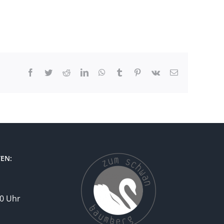
Facebook
Twitter
Reddit
LinkedIn
WhatsApp
Tumblr
Pinterest
Vk
E-
Mail
EN:
30 Uhr